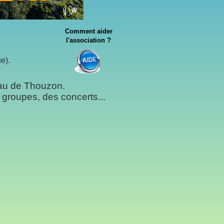
Comment aider
l'association ?
e).
teau de Thouzon.
 groupes, des concerts...